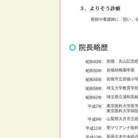
医師や看護師に「想い」
岩槻 丸山記念
昭和43年
岩槻幼稚園卒業
昭和50年
岩槻市立岩槻小
昭和56年
埼玉大学教育学
昭和59年
埼玉県立浦和高
昭和62年
東京医科大学医
平成7年
東京医科大学病
山梨県大月市立
平成9年
聖マリアンナ医
平成11年
新座志木中央総
平成13年